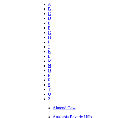
A
B
C
D
E
F
G
H
I
J
K
L
M
N
O
P
R
S
T
U
Z
Almond Cow
Anastasia Beverly Hills