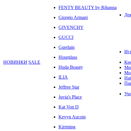
FENTY BEAUTY by Rihanna
Де
Giorgio Armani
GIVENCHY
GUCCI
Guerlain
Иг
Hourglass
НОВИНКИ
SALE
Ки
Huda Beauty
Ми
Мо
ILIA
На
Па
Jeffree Star
Ухо
Juvia's Place
Kat Von D
Kevyn Aucoin
Kirrming