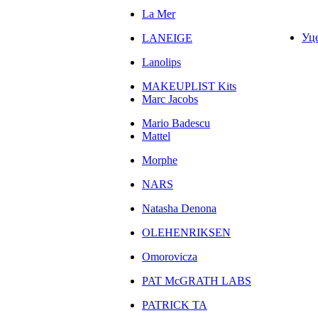
La Mer
Уц
LANEIGE
Lanolips
MAKEUPLIST Kits
Marc Jacobs
Mario Badescu
Mattel
Morphe
NARS
Natasha Denona
OLEHENRIKSEN
Omorovicza
PAT McGRATH LABS
PATRICK TA