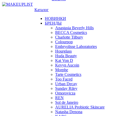
Каталог
НОВИНКИ
БРЕНДЫ
Anastasia Beverly Hills
BECCA Cosmetics
Charlotte Tilbury
Colourpop
Embryolisse Laboratories
Hourglass
Huda Beauty
Kat Von D
Kevyn Aucoin
Morphe
Tarte Cosmetics
Too Faced
Urban Decay
Sunday Riley
Omorovicza
REN
Sol de Janeiro
AURELIA Probiotic Skincare
Natasha Denona