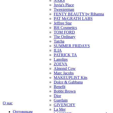
NARS
Juvia's Place
Tweezerman
FENTY BEAUTY by Rihanna
PAT McGRATH LABS
Jeffree Star
BH Cosmetics
TOM FORD
The Ordinary
Tatcha
SUMMER FRIDAYS
ILIA
PATRICK TA
Lanolips
ZOEVA
Almond Cow
Marc Jacobs
MAKEUPLIST Kits
Dolce & Gabbana
Benefit
Bobbi Brown
Dior
Guerlain
О нас
GIVENCHY
La Mer
Оптовикам