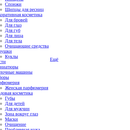
Спонжи
Щипцы для ресниц
коративная косметика
Для бровей
Для глаз
Для губ
Для лица
Для тела
Очищающие средства
рушки
Куклы
Ещё
сти
ниатюры
лочные машины
боры
рфюмерия
Женская парфюмерия
довая косметика
Губы
Для детей
Для мужчин
Зона вокруг глаз
Маски
Очищение
Проблемная кожа